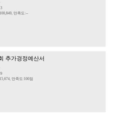
산
13
00,849, 만족도:--
제1회 추가경정예산서
산
29
15,674, 만족도:100점