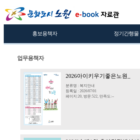
홍보용책자
정기간행물
업무용책자
2026아이키우기좋은노원_
분류명 : 복지안내
등록일 : 2026/07/01
페이지:20, 방문:522, 만족도:--