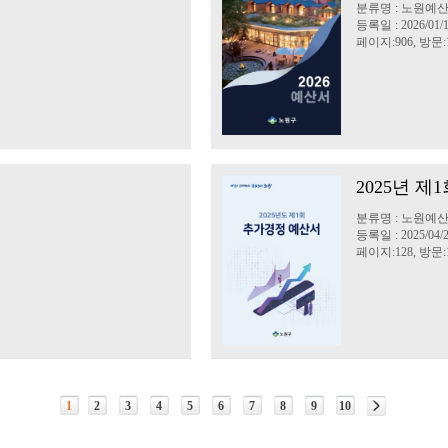
분류명 : 노원예
등록일 : 2026/01/
페이지:906, 방문:1
2025년 
분류명 : 노원예
등록일 : 2025/04/
페이지:128, 방문:
1
2
3
4
5
6
7
8
9
10