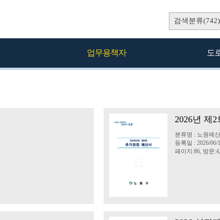
검색분류(742)
업무용책자
도
2026년 
분류명 : 노원예
등록일 : 2026/06/
페이지:86, 방문:4,