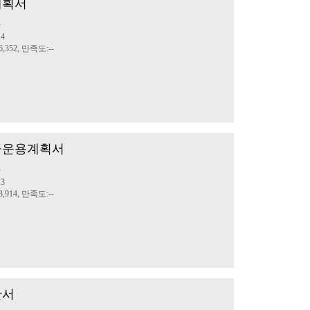
계획서
산
14
,352, 만족도:--
기금운용계획서
산
13
,914, 만족도:--
산서