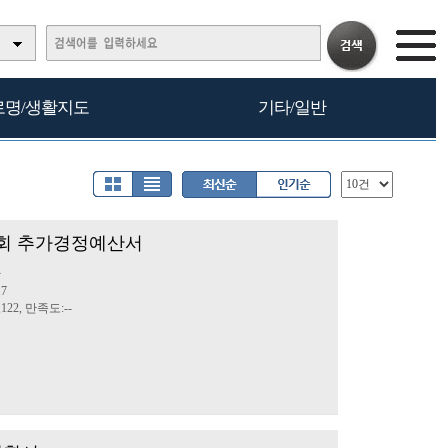
로명/생활지도
기타/일반
제2회 추가경정예산서
산
17
122, 만족도:--