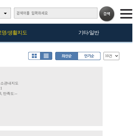
로명/생활지도
기타/일반
명주소관내지도
21
3, 만족도:--