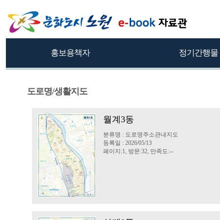
홍보용책자
정기간행물
도로명/생활지도
월계3동
분류명 : 도로명주소관내지도
등록일 : 2026/05/13
페이지:1, 방문:32, 만족도:--