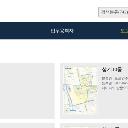
검색분류(742)
업무용책자
도
상계10동
분류명 : 도로
등록일 : 2025/04/
페이지:1, 방문:20