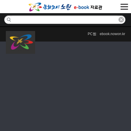
PC웹: ebook.nowon.kr