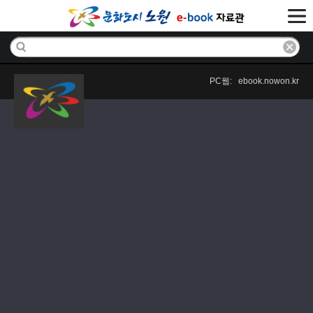
PC웹: ebook.nowon.kr