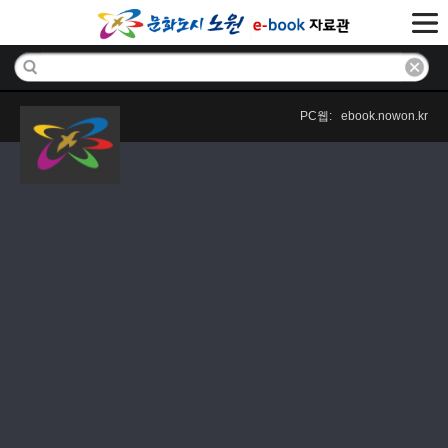
PC웹: ebook.nowon.kr