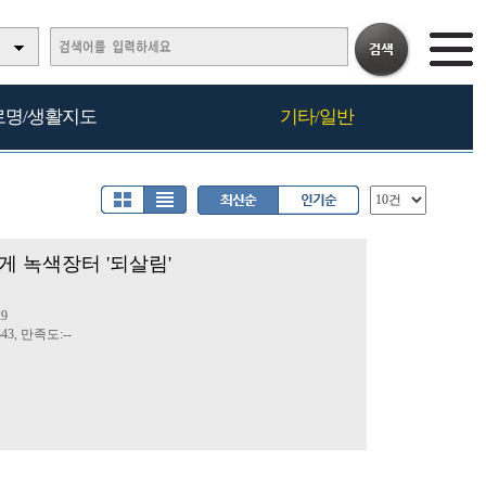
로명/생활지도
기타/일반
 녹색장터 '되살림'
천
29
43, 만족도:--