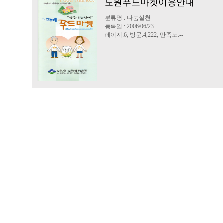
노원푸드마켓이용안내
분류명 : 나눔실천
등록일 : 2006/06/23
페이지:6, 방문:4,222, 만족도:--