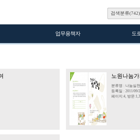
검색분류(742)
업무용책자
도
여
노원나눔가게
분류명 : 나눔실
등록일 : 2011/09/
페이지:4, 방문:1,3