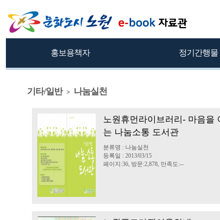
홍보용책자
정기간행물
기타/일반
나눔실천
>
노원휴먼라이브러리- 마음을 
는 나눔소통 도서관
분류명 : 나눔실천
등록일 : 2013/03/15
페이지:36, 방문:2,878, 만족도:--