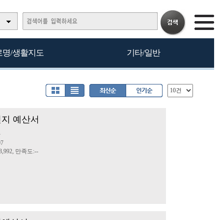
로명/생활지도
기타/일반
성인지 예산서
산
07
,992, 만족도:--