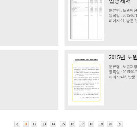
업명세서
분류명 : 노원예
등록일 : 2015/07/
페이지:21, 방문:2,
2015년 
분류명 : 노원재
등록일 : 2015/02/
페이지:416, 방문:1
11
12
13
14
15
16
17
18
19
20