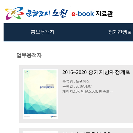
홍보용책자
정기간행물
업무용책자
2016~2020 중기지방재정계획
분류명 : 노원예산
등록일 : 2016/01/07
페이지:107, 방문:5,609, 만족도:--