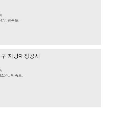
산
10
477, 만족도:--
노원구 지방재정공시
정
26
2,546, 만족도:--