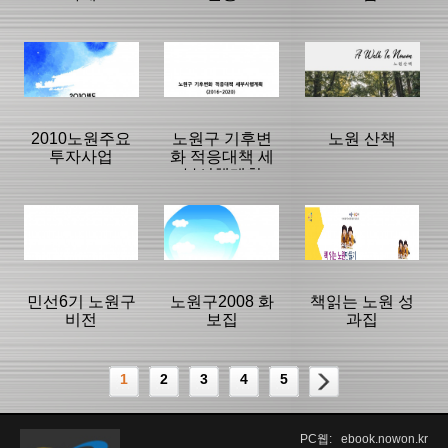
등록일 :
등록일 :
등록일 :
2007/10/12
2017/11/29
2017/03/27
분류명 : 공약사
분류명 : 관광/문
분류명 : 홍보책
업
화
자
|
|
|
|
|
|
2010노원주요
노원구 기후변
노원 산책
투자사업
화 적응대책 세
부시행계획
페이지:63, 방
페이지:300, 방
페이지:173, 방
문:380,082
문:296,038
문:62,274
등록일 :
등록일 :
등록일 :
2019/02/15
2026/04/21
2005/12/09
분류명 : 홍보책
분류명 : 홍보책
분류명 : 관광/문
자
자
화
|
|
|
|
|
|
민선6기 노원구
노원구2008 화
책읽는 노원 성
비전
보집
과집
페이지:193, 방
페이지:287, 방
페이지:60, 방
문:52,909
문:41,984
문:35,770
등록일 :
등록일 :
등록일 :
1
2
3
4
5
2010/02/03
2016/03/16
2025/09/08
분류명 : 홍보책
분류명 : 홍보책
분류명 : 홍보책
자
자
자
|
|
|
PC웹: ebook.nowon.kr