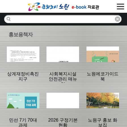
홍보용책자
상계재정비촉진
사회복지시설
노원에코가이드
지구
안전관리 매뉴
북
얼
분류명 : 홍보책
분류명 : 홍보책
분류명 : 홍보책
자
자
자
|
|
|
민선 7기 70대
2026 구정기본
노원구 홍보 화
과제
현황
보집