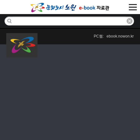
PC웹: ebook.nowon.kr