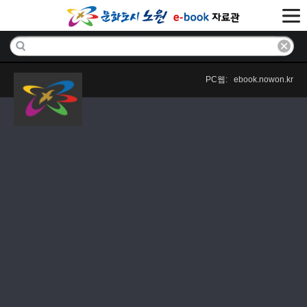
PC웹: ebook.nowon.kr