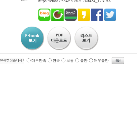
:
https://ebook.nowon.kr/20240424_173153/
PDF
매우만족
만족
보통
불만
매우불만