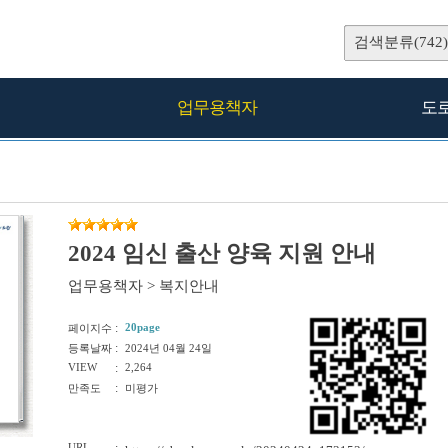
검색분류(742)
업무용책자
도
2024 임신 출산 양육 지원 안내
업무용책자
>
복지안내
:
20page
페이지수
:
등록날짜
2024년 04월 24일
VIEW
:
2,264
:
만족도
미평가
URL