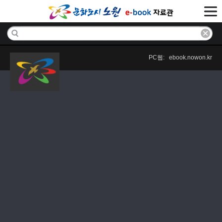
PC웹: ebook.nowon.kr